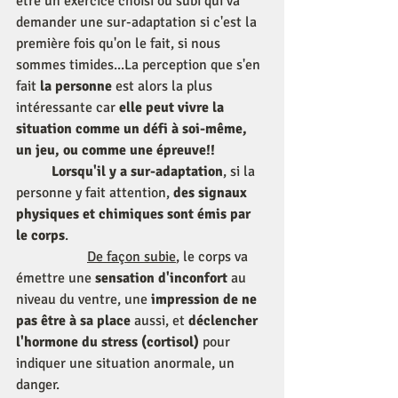
être un exercice choisi ou subi qui va 
demander une sur-adaptation si c'est la 
première fois qu'on le fait, si nous 
sommes timides...La perception que s'en 
fait 
la personne 
est alors la plus 
intéressante car 
elle peut vivre la 
situation comme un défi à soi-même, 
un jeu, ou comme une épreuve!!
Lorsqu'il y a sur-adaptation
, si la 
personne y fait attention, 
des signaux 
physiques et chimiques sont émis par 
le corps
. 
De façon subie
, le corps va 
émettre une 
sensation d'inconfort 
au 
niveau du ventre, une 
impression de ne 
pas être à sa place
 aussi, et 
déclencher 
l'hormone du stress (cortisol) 
pour 
indiquer une situation anormale, un 
danger. 