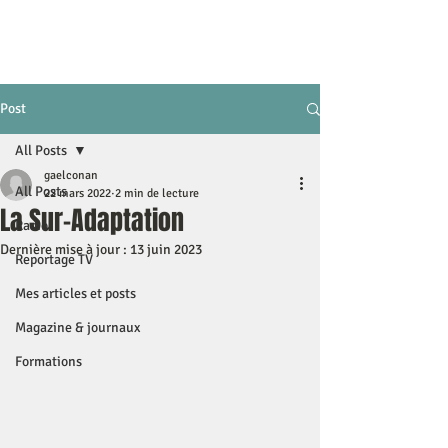
Post
All Posts
gaelconan
All Posts
22 mars 2022
2 min de lecture
La Sur-Adaptation
Radio
Dernière mise à jour :
13 juin 2023
Reportage TV
Mes articles et posts
Magazine & journaux
Formations