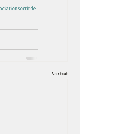
ociationsortirde
Voir tout