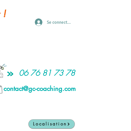
 !
Se connecter
06 76 81 73 78
contact@gc-coaching.com
Localisation