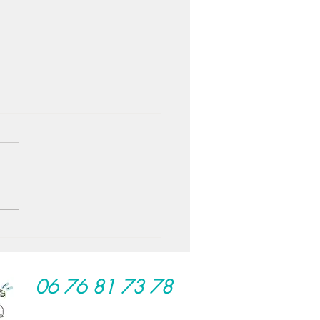
ête de sens...
06 76 81 73 78