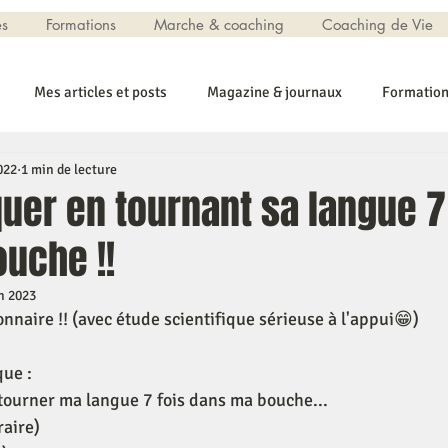
es
Formations
Marche & coaching
Coaching de Vie
Mes articles et posts
Magazine & journaux
Formatio
022
1 min de lecture
er en tournant sa langue 7 
uche !!
n 2023
nnaire !! (avec étude scientifique sérieuse à l'appui😁)
que :
tourner ma langue 7 fois dans ma bouche...
raire)