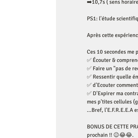
➡️10,7s ( sens horair
PS1: l'étude scienti
Après cette expérienc
Ces 10 secondes me p
✅ Écouter & comprend
✅ Faire un "pas de rec
✅ Ressentir quelle émo
✅ d'Ecouter comment 
✅ D'Expirer ma contrar
mes p'tites cellules (
...Bref, l'E.F.R.E.E.A 
BONUS DE CETTE PRATI
prochain !! 😉😂😂.