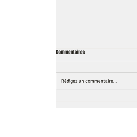
Commentaires
Rédigez un commentaire...
Se former sur le burn out en
lisant !!
Mentions légales
Conditions générales de vent