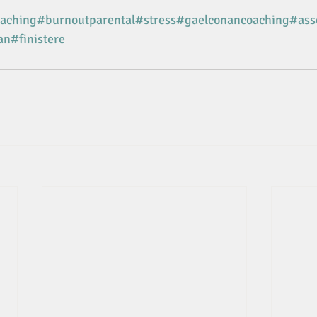
aching
#burnoutparental
#stress
#gaelconancoaching
#ass
an
#finistere