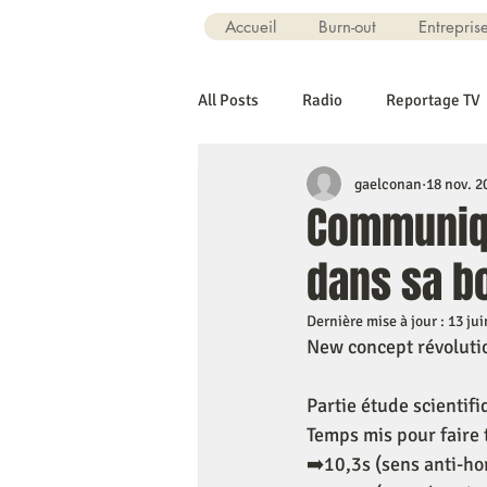
Accueil
Burn-out
Entrepris
All Posts
Radio
Reportage TV
gaelconan
18 nov. 2
Communiqu
dans sa bo
Dernière mise à jour :
13 jui
New concept révolutio
Partie étude scientifi
Temps mis pour faire 
➡️10,3s (sens anti-ho