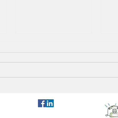
La qu
LE POINT DE RUPTURE
e (CGV)