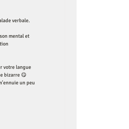
calade verbale.
son mental et 
tion 
r votre langue 
e bizarre 😋
j'm'ennuie un peu 