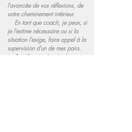
l'avancée de vos réflexions, de
votre cheminement intérieur.
En tant que coach, je peux, si
je l'estime nécessaire ou si la
situation l'exige, faire appel à la
supervision d'un de mes pairs.
Pour l'avoir vécu également au
cours de ma formation ou en
supervision, je sais que le
coaching est un moment
d'introspection qui fait remuer
beaucoup de choses en nous et
qui peut par moment sembler
inconfortable. Les émotions sont
alors normales, à accueillir et à