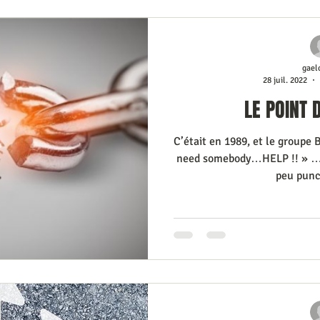
gael
28 juil. 2022
LE POINT 
C’était en 1989, et le groupe 
need somebody…HELP !! » …un
peu punch