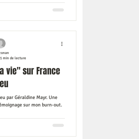
conan
1 min de lecture
la vie" sur France
leu
bleu par Géraldine Mayr. Une
témoignage sur mon burn-out.