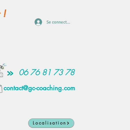
 !
Se connecter
06 76 81 73 78
contact@gc-coaching.com
Localisation