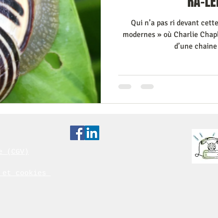
RA-LEN
Qui n’a pas ri devant cett
modernes » où Charlie Chapl
d’une chaine
e (CGV)
é et cookies