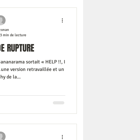
conan
3 min de lecture
DE RUPTURE
Bananarama sortait « HELP !!, I
e version retravaillée et un
y de la...