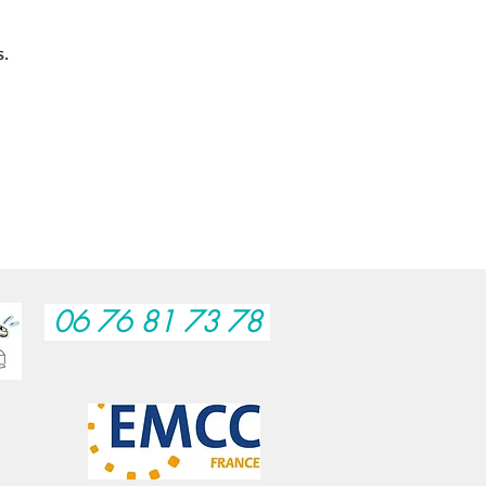
s.
06 76 81 73 78