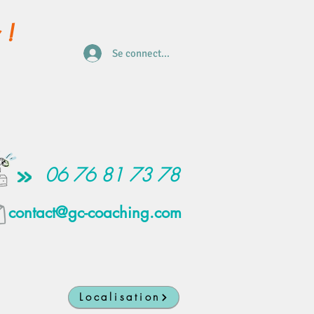
 !
Se connecter
06 76 81 73 78
contact@gc-coaching.com
Localisation