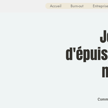
Accueil
Burn-out
Entrepris
J
d'épui
m
Commen