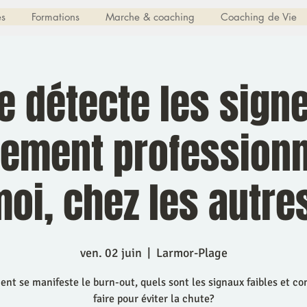
es
Formations
Marche & coaching
Coaching de Vie
e détecte les sign
sement professionn
oi, chez les autre
ven. 02 juin
  |  
Larmor-Plage
t se manifeste le burn-out, quels sont les signaux faibles et 
faire pour éviter la chute?