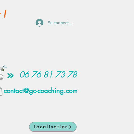
 !
Se connecter
06 76 81 73 78
contact@gc-coaching.com
Localisation