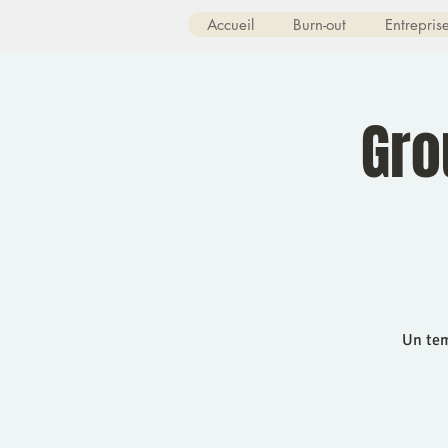
Accueil
Burn-out
Entrepris
Gro
Un tem