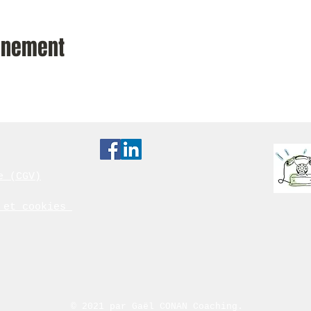
vénement
e (CGV)
é et cookies
​© 2021 par Gaël CONAN Coaching.