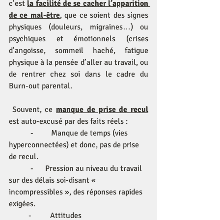
c’est 
la facilité de se cacher l’apparition 
de ce mal-être
, que ce soient des signes 
physiques (douleurs, migraines…) ou 
psychiques et émotionnels (crises 
d’angoisse, sommeil haché, fatigue 
physique à la pensée d’aller au travail, ou 
de rentrer chez soi dans le cadre du 
Burn-out parental.
 Souvent, ce 
manque de prise de recul
est auto-excusé par des faits réels :
           -         Manque de temps (vies 
hyperconnectées) et donc, pas de prise 
de recul.
           -      Pression au niveau du travail 
sur des délais soi-disant « 
incompressibles », des réponses rapides 
exigées.
          -	 Attitudes 