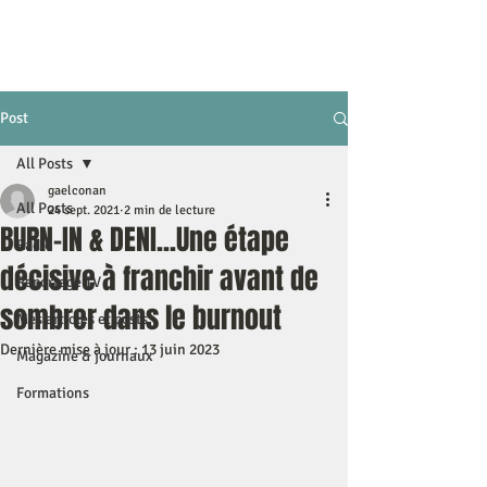
Post
All Posts
gaelconan
All Posts
24 sept. 2021
2 min de lecture
BURN-IN & DENI...Une étape
Radio
décisive à franchir avant de
Reportage TV
sombrer dans le burnout
Mes articles et posts
Dernière mise à jour :
13 juin 2023
Magazine & journaux
Formations