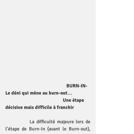
                                                   BURN-IN- 
Le déni qui mène au burn-out… 
                                                Une étape 
décisive mais difficile à franchir
La difficulté majeure lors de 
l’étape de Burn-In (avant le Burn-out), 