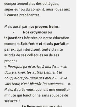
comportementales des collègues, 
supérieur ou du conjoint, aussi dues aux  
2 causes précédentes.
Mais aussi par 
nos propres freins
 :
         -         
Nos croyances ou 
injonctions
 héritées de notre éducation 
comme 
« Sois fort » et « sois parfait » 
par ex. 
qui interdisent toute plainte 
auprès de ses collègues ou de ses 
proches. 
« 
Pourquoi ça m’arrive à moi ?
 »... 
« Je 
dois y arriver, les autres tiennent le 
coup, alors pourquoi pas moi ? »
... 
« Je 
vais tenir, c’est bientôt les vacances… ».
Mais, d'après vous, que fait une cocotte-
minute qui fonctionne sans soupape de 
sécurité ?
        -         
Le Burn-out 
est un sujet 