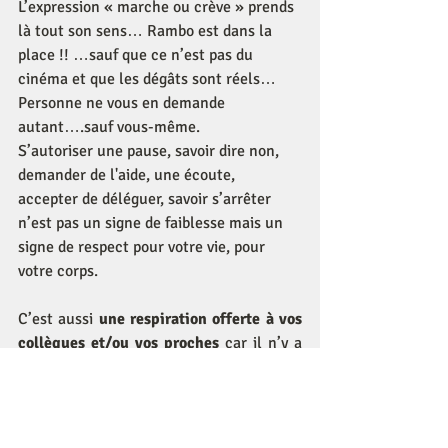
L’expression « marche ou crève » prends 
là tout son sens… Rambo est dans la 
place !! …sauf que ce n’est pas du 
cinéma et que les dégâts sont réels…
Personne ne vous en demande 
autant….sauf vous-même.
S’autoriser une pause, savoir dire non, 
demander de l'aide, une écoute, 
accepter de déléguer, savoir s’arrêter 
n’est pas un signe de faiblesse mais un 
signe de respect pour votre vie, pour 
votre corps. 
C’est aussi 
une respiration offerte à vos 
collègues et/ou vos proches 
car il n’y a 
rien de pire que de partager l’espace 
d’une personne qui peut fondre en 
larmes ou s’emporter d’un moment à 
l’autre sans explications. 